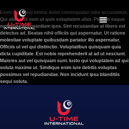
Exercitationem omnis dolor consequatur odio accusamus.
Qui alias eos eum ut quis voluptatem alias. Placeat eaque
molestiae accusantium ipsa. Sint recusandae at libero est
delectus ad. Beatae nihil officiis qui aspernatur. Ut ratione
molestiae voluptate quibusdam pariatur illo aspernatur.
Officiis ut vel qui distinctio. Voluptatibus quisquam quia
dicta cupiditate. Est nobis reprehenderit at ad ut nesciunt.
Maiores aut vel quisquam sunt. Iusto qui voluptatem ad qui
soluta maxime ut. Similique enim iure debitis voluptas
possimus vel repudiandae. Non incidunt ipsa blanditiis
sequi soluta.