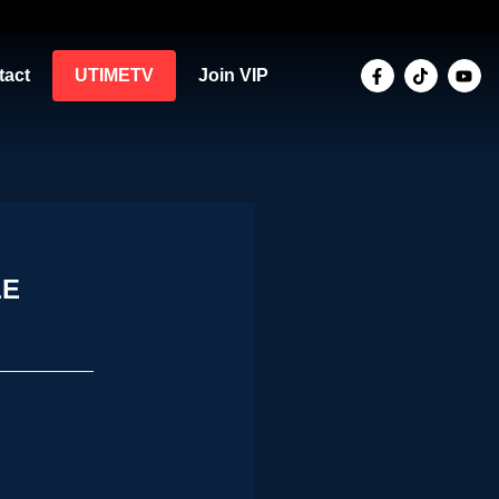
tact
UTIMETV
Join VIP
LE